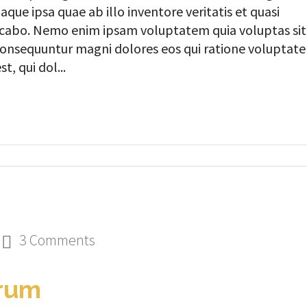
que ipsa quae ab illo inventore veritatis et quasi
licabo. Nemo enim ipsam voluptatem quia voluptas sit
a consequuntur magni dolores eos qui ratione voluptat
, qui dol...
3 Comments
orum