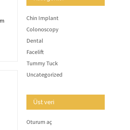
Chin Implant
em
Colonoscopy
Dental
Facelift
Tummy Tuck
Uncategorized
Üst veri
Oturum aç