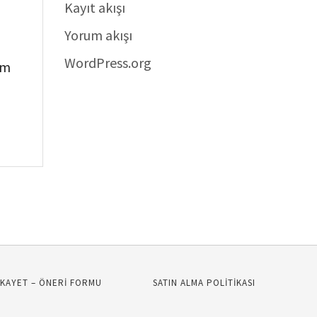
Kayıt akışı
Yorum akışı
WordPress.org
em
İKAYET – ÖNERİ FORMU
SATIN ALMA POLİTİKASI