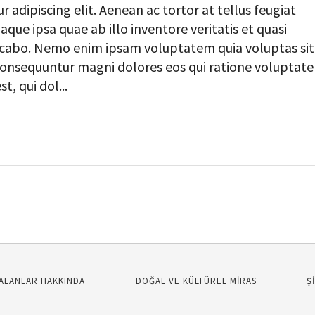
 adipiscing elit. Aenean ac tortor at tellus feugiat
que ipsa quae ab illo inventore veritatis et quasi
licabo. Nemo enim ipsam voluptatem quia voluptas sit
a consequuntur magni dolores eos qui ratione voluptat
, qui dol...
ALANLAR HAKKINDA
DOĞAL VE KÜLTÜREL MİRAS
Ş