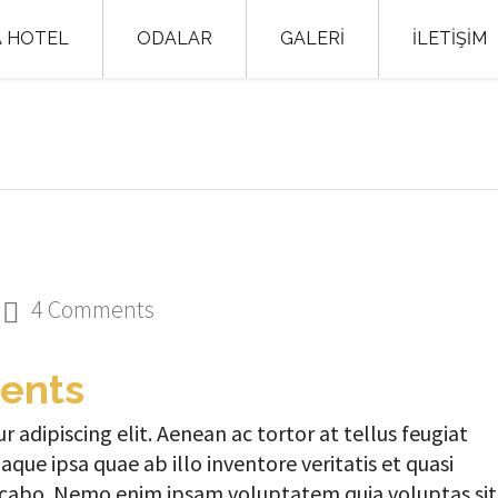
A HOTEL
ODALAR
GALERİ
İLETİŞİM
4 Comments
ents
 adipiscing elit. Aenean ac tortor at tellus feugiat
que ipsa quae ab illo inventore veritatis et quasi
licabo. Nemo enim ipsam voluptatem quia voluptas sit